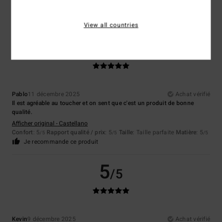
Rapport qualité / prix
: 5
Taille
: Taille parfaite
Coloris
: 5
/5
/5
Je recommande ce produit
View all countries
5
/5
Pablo
11 décembre 2025
Achat vérifié
Il est agréable au toucher et on sent que c'est un produit de bonne
qualité.
Afficher original - Castellano
Confort
: 5
Rapport qualité / prix
: 5
Taille
: Taille parfaite
Matière
: 5
/5
/5
/5
Je recommande ce produit
5
/5
Kevin
9 décembre 2025
Achat vérifié