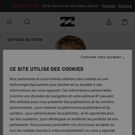
Passer
VENTE FLASH
-25% extra sur les bons plans*
Femme
Homme
à
l'information
sur
le
produit
RUPTURE DE STOCK
Continuer sans accepter
CE SITE UTILISE DES COOKIES
Nos partenaires et nous-mêmes utilisons des cookies ou une
technologie équivalente pour stocker et/ou accéder à des
informations sur votre appareil. Ces informations personnelles
(comme vos données de navigation et votre adresse IP) peuvent
être utilisées pour vous présenter des publications et du contenu
personnalisés ; pour mesurer la performance publicitaire et du
contenu ; pour personnaliser les publicités ; et en apprendre plus
sur leur audience ; pour développer et améliorer les produits de nos
partenaires. Vous pouvez paramétrer vos choix pour accepter ou
non les cookies soumis à votre consentement, ou vous y opposer