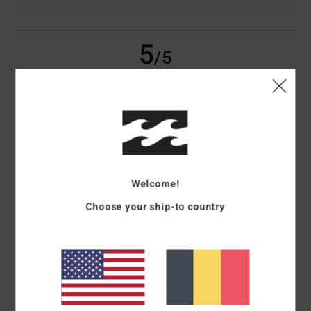
5
/5
Stephane
19 février 2026
Achat vérifié
Conforme
Confort
: 5
Rapport qualité / prix
: 5
Taille
: Taille parfaite
Matière
: 5
/5
/5
/5
Coloris
: 5
/5
Je recommande ce produit
Welcome!
5
Choose your ship-to country
/5
Iker
18 janvier 2026
Achat vérifié
Jolie
Afficher original - Castellano