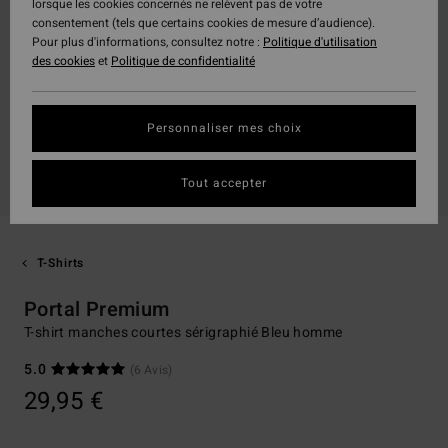
lorsque les cookies concernés ne relèvent pas de votre
consentement (tels que certains cookies de mesure d’audience).
Pour plus d'informations, consultez notre :
Politique d'utilisation
des cookies
et
Politique de confidentialité
Personnaliser mes choix
Tout accepter
T-Shirts
Portal Premium
T-shirt manches courtes sérigraphié Bleu homme
5.0
(6 Avis)
29,95 €