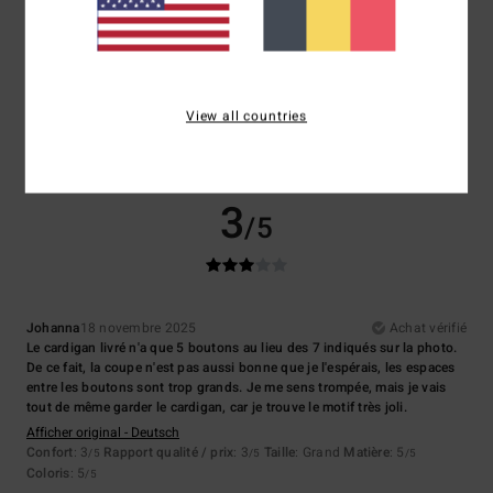
5.0
Trop petit
Trop grand
Coloris
5.0
View all countries
3
/5
Johanna
18 novembre 2025
Achat vérifié
Le cardigan livré n'a que 5 boutons au lieu des 7 indiqués sur la photo.
De ce fait, la coupe n'est pas aussi bonne que je l'espérais, les espaces
entre les boutons sont trop grands. Je me sens trompée, mais je vais
tout de même garder le cardigan, car je trouve le motif très joli.
Afficher original - Deutsch
Confort
: 3
Rapport qualité / prix
: 3
Taille
: Grand
Matière
: 5
/5
/5
/5
Coloris
: 5
/5