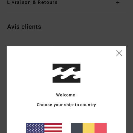
Livraison & Retours
Avis clients
Note moyenne
4.0
/5
basé sur
2 avis vérifiés
depuis novembre 2025
50% de nos clients recommandent ce produit
Welcome!
Confort
Rapport qualité / prix
Choose your ship-to country
4.0
4.0
Taille
Matière