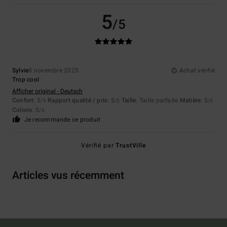
5
/5
Sylvie
8 novembre 2025
Achat vérifié
Trop cool
Afficher original - Deutsch
Confort
: 5
Rapport qualité / prix
: 5
Taille
: Taille parfaite
Matière
: 5
/5
/5
/5
Coloris
: 5
/5
Je recommande ce produit
Vérifié par
TrustVille
Articles vus récemment