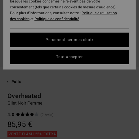
lorsque les cookies concernés ne relèvent pas de votre
consentement (tels que certains cookies de mesure d’audience).
Pour plus d'informations, consultez notre :
Politique d'utilisation
des cookies
et
Politique de confidentialité
Personnaliser mes choix
Tout accepter
Pulls
Overheated
Gilet Noir Femme
4.0
(2 Avis)
85,95 €
VENTE FLASH 25% EXTRA