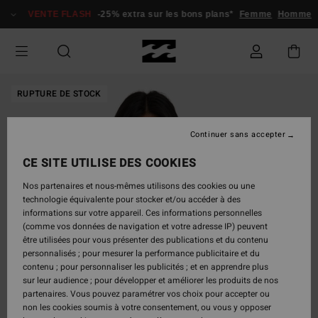
Passer
VENTE FLASH
-25% extra sur les bons plans*
Femme
Homme
à
l'information
sur
le
produit
RUPTURE DE STOCK
Continuer sans accepter
CE SITE UTILISE DES COOKIES
Nos partenaires et nous-mêmes utilisons des cookies ou une
technologie équivalente pour stocker et/ou accéder à des
informations sur votre appareil. Ces informations personnelles
(comme vos données de navigation et votre adresse IP) peuvent
être utilisées pour vous présenter des publications et du contenu
personnalisés ; pour mesurer la performance publicitaire et du
contenu ; pour personnaliser les publicités ; et en apprendre plus
sur leur audience ; pour développer et améliorer les produits de nos
partenaires. Vous pouvez paramétrer vos choix pour accepter ou
non les cookies soumis à votre consentement, ou vous y opposer