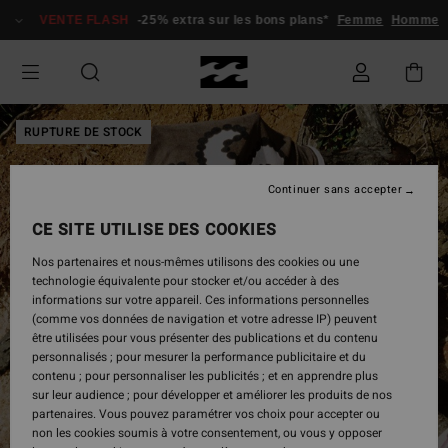
Passer
VENTE FLASH
-25% extra sur les bons plans*
Femme
Homme
à
l'information
sur
le
produit
RUPTURE DE STOCK
Continuer sans accepter
CE SITE UTILISE DES COOKIES
Nos partenaires et nous-mêmes utilisons des cookies ou une
technologie équivalente pour stocker et/ou accéder à des
informations sur votre appareil. Ces informations personnelles
(comme vos données de navigation et votre adresse IP) peuvent
être utilisées pour vous présenter des publications et du contenu
personnalisés ; pour mesurer la performance publicitaire et du
contenu ; pour personnaliser les publicités ; et en apprendre plus
sur leur audience ; pour développer et améliorer les produits de nos
partenaires. Vous pouvez paramétrer vos choix pour accepter ou
non les cookies soumis à votre consentement, ou vous y opposer