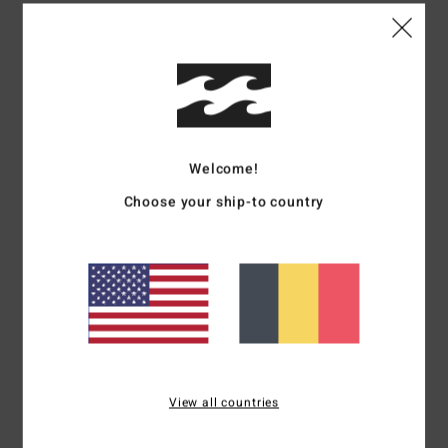
Details & caractéristiques
Serviette de plage Noir Homme
Style
UBYAA00238
Code couleur
blk
Caractéristiques
Welcome!
Collection :
collection Otis Carey
Choose your ship-to country
Matière :
matière jacquard en coton
Dimensions :
160 cm [H] x 80 cm [L]
Autres caractéristiques :
Boucle pour suspendre le
modèle
Composition
[Matière principale] 100% coton
View all countries
Livraison & Retours