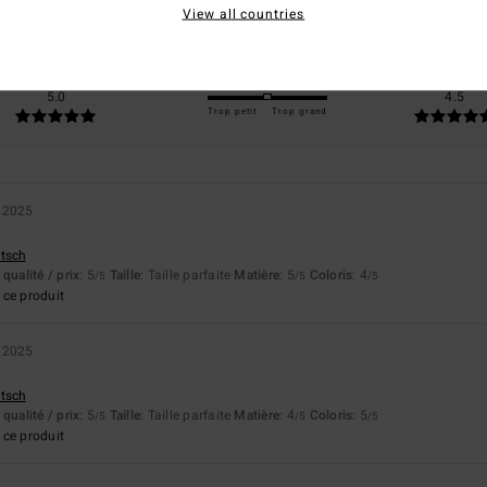
basé sur
2 avis vérifiés
depuis octobre 2025
View all countries
100% de nos clients recommandent ce produit
apport qualité / prix
Taille
Matière
5.0
4.5
Trop petit
Trop grand
 2025
utsch
qualité / prix
: 5
Taille
: Taille parfaite
Matière
: 5
Coloris
: 4
/5
/5
/5
ce produit
 2025
utsch
qualité / prix
: 5
Taille
: Taille parfaite
Matière
: 4
Coloris
: 5
/5
/5
/5
ce produit