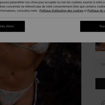
14,
 pouvez paramétrer vos choix pour accepter ou non les cookies soumis à votre 
okies concernés ne relèvent pas de votre consentement (tels que certains cook
BONS 
informations, consultez notre :
Politique d'utilisation des cookies
et
Politique de c
VENTE
Coule
mes choix
Tou
XS