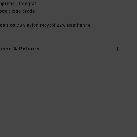
mprimé :
Intégral
ogo :
logo brodé
osition
78% nylon recyclé 22% élasthanne
aison & Retours