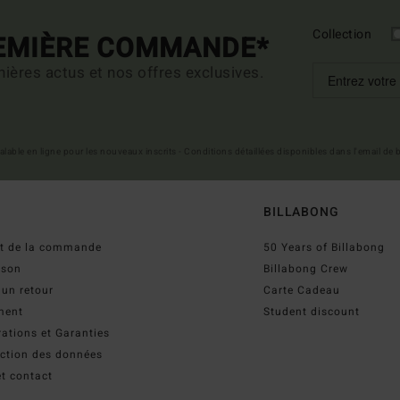
Collection
REMIÈRE COMMANDE*
ières actus et nos offres exclusives.
 valable en ligne pour les nouveaux inscrits - Conditions détaillées disponibles dans l'email de
BILLABONG
ut de la commande
50 Years of Billabong
ison
Billabong Crew
 un retour
Carte Cadeau
ment
Student discount
ations et Garanties
ection des données
t contact