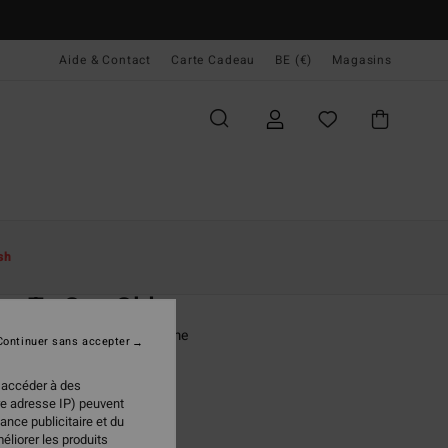
Aide & Contact
Carte Cadeau
BE (€)
Magasins
ccueil
Femme
Swim
Hauts De Bikini
sh
O
e To Sea Sld
e bikini triangle Vert Femme
Continuer sans accepter
(2 Avis)
 accéder à des
ONUS
re adresse IP) peuvent
ance publicitaire et du
 €
63%
éliorer les produits