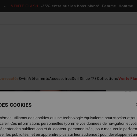
VENTE FLASH
-25% extra sur les bons plans*
Femme
Homme
Page D'a
ouveautés
Swim
Vêtements
Accessoires
Surf
Since '73
Collections
Vente Fla
ÉC
Mor
Haut d
 DES COOKIES
4.5
mêmes utilisons des cookies ou une technologie équivalente pour stocker et/ou
ECO-B
ppareil. Ces informations personnelles (comme vos données de navigation et vot
présenter des publications et du contenu personnalisés ; pour mesurer la perform
39,95
er les publicités ; et en apprendre plus sur leur audience ; pour développer et am