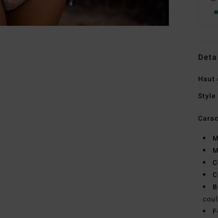
Deta
Haut 
Style
Carac
M
M
C
C
B
cou
F