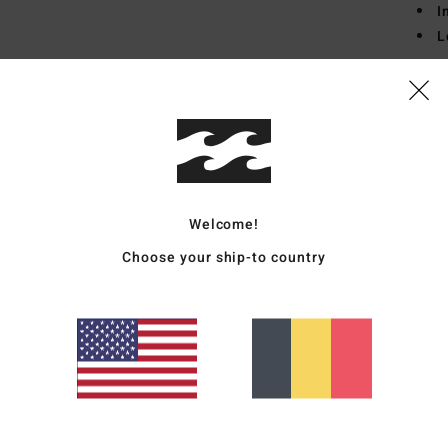
I
L
Comp
Livr
Welcome!
Choose your ship-to country
Note moyenne
4.5
/5