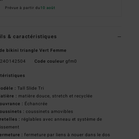
Prévue à partir du
10 août
ils & caractéristiques
de bikini triangle Vert Femme
24O142504
Code couleur
gfm0
téristiques
odèle :
Tall Slide Tri
atière :
matière douce, stretch et recyclée
ouvrance :
Échancrée
oussinets :
coussinets amovibles
retelles :
réglables avec anneau et système de
lissement
ermeture :
fermeture par liens à nouer dans le dos