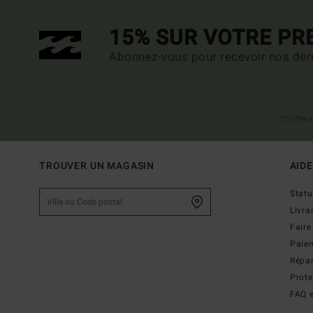
15% SUR VOTRE P
Abonnez-vous pour recevoir nos dern
(*) Offre
TROUVER UN MAGASIN
AIDE
Stat
Livra
Faire
Paie
Répar
Prot
FAQ e