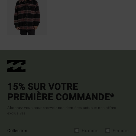
15% SUR VOTRE
PREMIÈRE COMMANDE*
Abonnez-vous pour recevoir nos dernières actus et nos offres
exclusives.
Collection
Homme
Femme