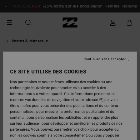
Passer
VENTE FLASH
-25% extra sur les bons plans*
Femme
Homme
à
l'information
sur
le
produit
Vestes & Manteaux
Continuer sans accepter
CE SITE UTILISE DES COOKIES
Nos partenaires et nous-mêmes utilisons des cookies ou une
technologie équivalente pour stocker et/ou accéder à des
informations sur votre appareil. Ces informations personnelles
(comme vos données de navigation et votre adresse IP) peuvent
être utilisées pour vous présenter des publications et du contenu
personnalisés ; pour mesurer la performance publicitaire et du
contenu ; pour personnaliser les publicités ; et en apprendre plus
sur leur audience ; pour développer et améliorer les produits de nos
partenaires. Vous pouvez paramétrer vos choix pour accepter ou
non les cookies soumis à votre consentement, ou vous y opposer