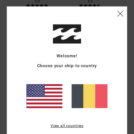
5.0
4.5
Taille
Matière
5.0
Trop petit
Trop grand
Coloris
4.8
Welcome!
Choose your ship-to country
5
/5
Cristiana
5 mars 2026
Achat vérifié
qualité, couleurs, style
View all countries
Afficher original - Castellano
Confort
: 5
Rapport qualité / prix
: 4
Taille
: Grand
Matière
: 5
/5
/5
/5