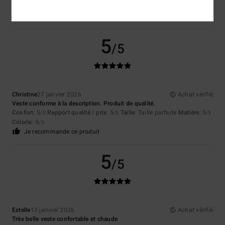
Coloris
: 5
/5
Je recommande ce produit
5
/5
Christine
27 janvier 2026
Achat vérifié
Veste conforme à la description. Produit de qualité.
Confort
: 5
Rapport qualité / prix
: 5
Taille
: Taille parfaite
Matière
: 5
/5
/5
/5
Coloris
: 5
/5
Je recommande ce produit
5
/5
Estelle
13 janvier 2026
Achat vérifié
Très belle veste confortable et chaude