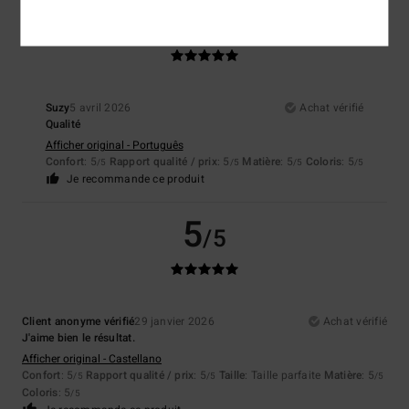
5
/5
Suzy
5 avril 2026
Achat vérifié
Qualité
Afficher original - Português
Confort
: 5
Rapport qualité / prix
: 5
Matière
: 5
Coloris
: 5
/5
/5
/5
/5
Je recommande ce produit
5
/5
Client anonyme vérifié
29 janvier 2026
Achat vérifié
J'aime bien le résultat.
Afficher original - Castellano
Confort
: 5
Rapport qualité / prix
: 5
Taille
: Taille parfaite
Matière
: 5
/5
/5
/5
Coloris
: 5
/5