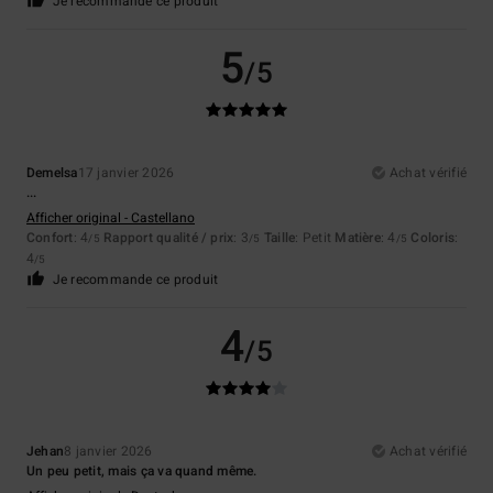
Je recommande ce produit
5
/5
Demelsa
17 janvier 2026
Achat vérifié
...
Afficher original - Castellano
Confort
: 4
Rapport qualité / prix
: 3
Taille
: Petit
Matière
: 4
Coloris
:
/5
/5
/5
4
/5
Je recommande ce produit
4
/5
Jehan
8 janvier 2026
Achat vérifié
Un peu petit, mais ça va quand même.