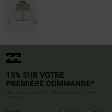
15% SUR VOTRE
PREMIÈRE COMMANDE*
Abonnez-vous pour recevoir nos dernières actus et nos offres
exclusives.
Collection
Homme
Femme