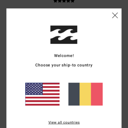
Gabriela
16 avril 2026
Achat vérifié
Chaleureux, joli et pratique
Afficher original - Castellano
Confort
: 5
Rapport qualité / prix
: 5
Taille
: Taille parfaite
Matière
: 5
/5
/5
/5
Coloris
: 5
/5
Je recommande ce produit
Welcome!
5
/5
Choose your ship-to country
Borja
6 avril 2026
Achat vérifié
Il manquait un peu de panache, mais ça va
Afficher original - Castellano
Confort
: 5
Rapport qualité / prix
: 5
Taille
: Petit
Matière
: 5
Coloris
:
/5
/5
/5
5
/5
Je recommande ce produit
View all countries