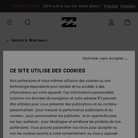
Passer
VENTE FLASH
-25% extra sur les bons plans*
Femme
Homme
à
l'information
sur
le
produit
Vestes & Manteaux
Continuer sans accepter
CE SITE UTILISE DES COOKIES
Nos partenaires et nous-mêmes utilisons des cookies ou une
technologie équivalente pour stocker et/ou accéder à des
informations sur votre appareil. Ces informations personnelles
(comme vos données de navigation et votre adresse IP) peuvent
être utilisées pour vous présenter des publications et du contenu
personnalisés ; pour mesurer la performance publicitaire et du
contenu ; pour personnaliser les publicités ; et en apprendre plus
sur leur audience ; pour développer et améliorer les produits de nos
partenaires. Vous pouvez paramétrer vos choix pour accepter ou
non les cookies soumis à votre consentement, ou vous y opposer