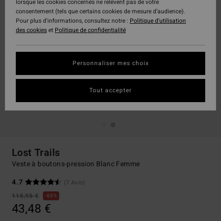
lorsque les cookies concernés ne relèvent pas de votre
consentement (tels que certains cookies de mesure d’audience).
Pour plus d'informations, consultez notre :
Politique d'utilisation
des cookies
et
Politique de confidentialité
Personnaliser mes choix
Tout accepter
Lost Trails
Veste à boutons-pression Blanc Femme
4.7
(7 Avis)
115,95 €
63%
43,48 €