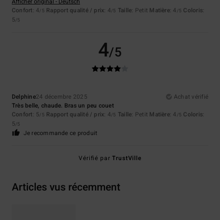
Afficher original - Deutsch
Confort
: 4
Rapport qualité / prix
: 4
Taille
: Petit
Matière
: 4
Coloris
:
/5
/5
/5
5
/5
4
/5
Delphine
24 décembre 2025
Achat vérifié
Très belle, chaude. Bras un peu couet
Confort
: 5
Rapport qualité / prix
: 4
Taille
: Petit
Matière
: 4
Coloris
:
/5
/5
/5
5
/5
Je recommande ce produit
Vérifié par
TrustVille
Articles vus récemment