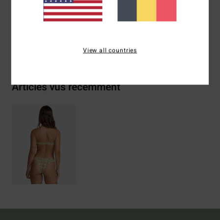
(Polyamide), 22% Élasthanne
Livraison & Retours
View all countries
Articles vus récemment