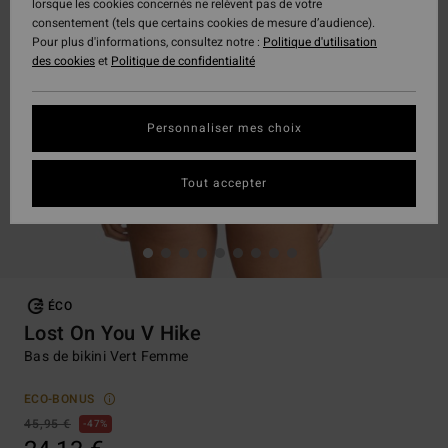
lorsque les cookies concernés ne relèvent pas de votre
consentement (tels que certains cookies de mesure d’audience).
Pour plus d'informations, consultez notre :
Politique d'utilisation
des cookies
et
Politique de confidentialité
Personnaliser mes choix
Tout accepter
ÉCO
Lost On You V Hike
Bas de bikini Vert Femme
ECO-BONUS
45,95 €
47%