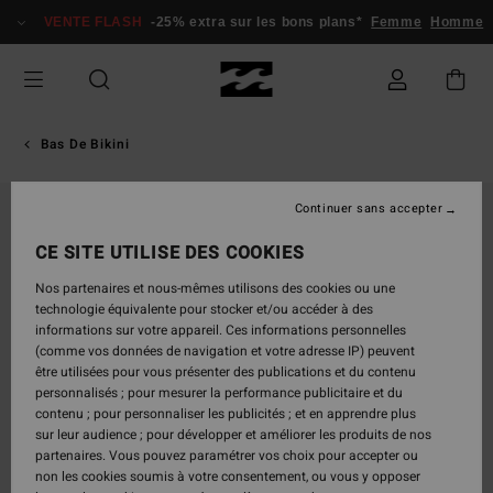
Passer
VENTE FLASH
-25% extra sur les bons plans*
Femme
Homme
à
l'information
sur
le
produit
Bas De Bikini
Continuer sans accepter
CE SITE UTILISE DES COOKIES
Nos partenaires et nous-mêmes utilisons des cookies ou une
technologie équivalente pour stocker et/ou accéder à des
informations sur votre appareil. Ces informations personnelles
(comme vos données de navigation et votre adresse IP) peuvent
être utilisées pour vous présenter des publications et du contenu
personnalisés ; pour mesurer la performance publicitaire et du
contenu ; pour personnaliser les publicités ; et en apprendre plus
sur leur audience ; pour développer et améliorer les produits de nos
partenaires. Vous pouvez paramétrer vos choix pour accepter ou
non les cookies soumis à votre consentement, ou vous y opposer