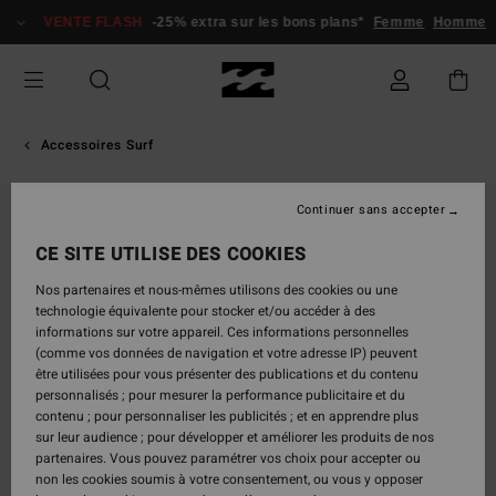
Passer
VENTE FLASH
-25% extra sur les bons plans*
Femme
Homme
à
l'information
sur
le
produit
Accessoires Surf
Continuer sans accepter
CE SITE UTILISE DES COOKIES
Nos partenaires et nous-mêmes utilisons des cookies ou une
technologie équivalente pour stocker et/ou accéder à des
informations sur votre appareil. Ces informations personnelles
(comme vos données de navigation et votre adresse IP) peuvent
être utilisées pour vous présenter des publications et du contenu
personnalisés ; pour mesurer la performance publicitaire et du
contenu ; pour personnaliser les publicités ; et en apprendre plus
sur leur audience ; pour développer et améliorer les produits de nos
partenaires. Vous pouvez paramétrer vos choix pour accepter ou
non les cookies soumis à votre consentement, ou vous y opposer