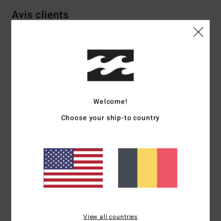
Avis clients
Note moyenne
5.0
/5
Welcome!
basé sur
1 avis vérifiés
depuis mai 2026
Choose your ship-to country
100% de nos clients recommandent ce produit
Confort
Rapport qualité / prix
5.0
NaN
Taille
Matière
NaN
Trop petit
Trop grand
View all countries