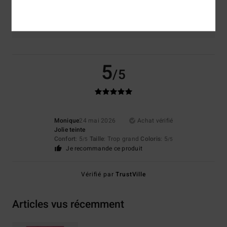
Coloris
5.0
5
/5
Monique
24 mai 2026
Achat vérifié
Jolie teinte
Confort
: 5
Taille
: Trop grand
Coloris
: 5
/5
/5
Je recommande ce produit
Vérifié par
TrustVille
Articles vus récemment