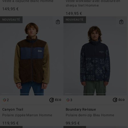
Veste à capuche Blanc Homme
Veste workwear avec doublure en
sherpa Vert Homme
149,95 €
149,95 €
NOUVEAUTÉ
NOUVEAUTÉ
2
3
ÉCO
ÉCO
Canyon Trail
Boundary Re-Issue
Polaire zippée Marron Homme
Polaire demi-zip Bleu Homme
119,95 €
99,95 €