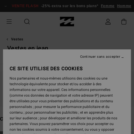
Passez
VENTE FLASH
-25% extra sur les bons plans*
Femme
Homme
à
la
sélection
de
la
grille
Vestes
des
Vestes en jean
produits
Continuer sans accepter
CE SITE UTILISE DES COOKIES
Nos partenaires et nous-mêmes utilisons des cookies ou une
Ne partez pas trop loin, nos produits seront
technologie équivalente pour stocker et/ou accéder à des
informations sur votre appareil. Ces informations personnelles
bientôt de retour
(comme vos données de navigation et votre adresse IP) peuvent
être utilisées pour vous présenter des publications et du contenu
personnalisés ; pour mesurer la performance publicitaire et du
contenu ; pour personnaliser les publicités ; et en apprendre plus
Ces produits pourraient vous plaire
sur leur audience ; pour développer et améliorer les produits de nos
partenaires. Vous pouvez paramétrer vos choix pour accepter ou
non les cookies soumis à votre consentement, ou vous y opposer