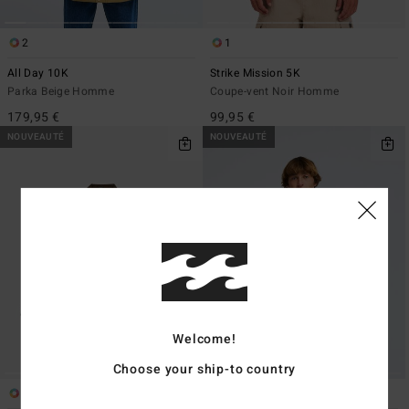
2
1
All Day 10K
Strike Mission 5K
Parka Beige Homme
Coupe-vent Noir Homme
179,95 €
99,95 €
NOUVEAUTÉ
NOUVEAUTÉ
Welcome!
Choose your ship-to country
2
1