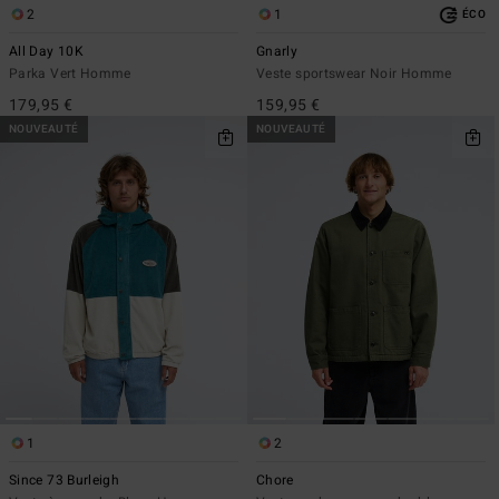
2
1
ÉCO
All Day 10K
Gnarly
Parka Vert Homme
Veste sportswear Noir Homme
179,95 €
159,95 €
NOUVEAUTÉ
NOUVEAUTÉ
1
2
Since 73 Burleigh
Chore