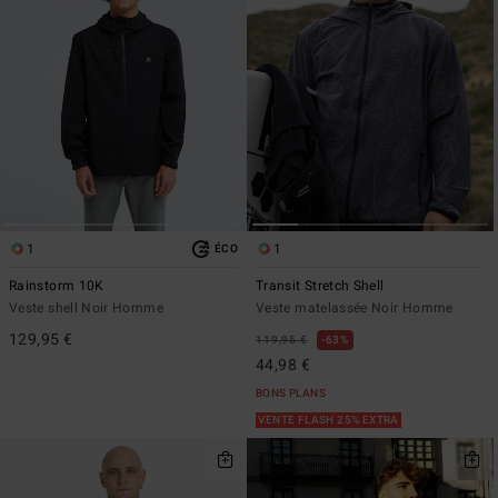
1
1
ÉCO
Rainstorm 10K
Transit Stretch Shell
Veste shell Noir Homme
Veste matelassée Noir Homme
129,95 €
119,95 €
63%
44,98 €
BONS PLANS
VENTE FLASH 25% EXTRA