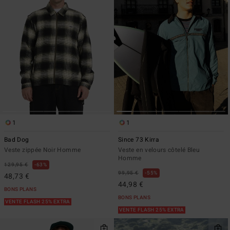
1
1
Bad Dog
Since 73 Kirra
Veste zippée Noir Homme
Veste en velours côtelé Bleu
Homme
129,95 €
63%
99,95 €
55%
48,73 €
44,98 €
BONS PLANS
BONS PLANS
VENTE FLASH 25% EXTRA
VENTE FLASH 25% EXTRA