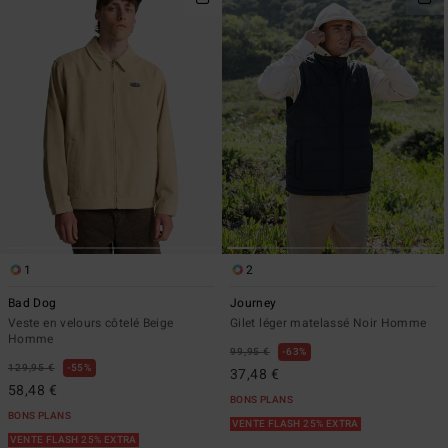
1
2
Bad Dog
Journey
Veste en velours côtelé Beige
Gilet léger matelassé Noir Homme
Homme
99,95 €
63%
129,95 €
55%
37,48 €
58,48 €
BONS PLANS
BONS PLANS
VENTE FLASH 25% EXTRA
VENTE FLASH 25% EXTRA