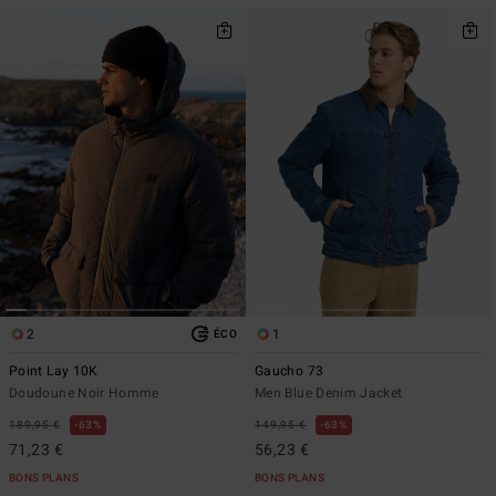
2
1
ÉCO
Point Lay 10K
Gaucho 73
Doudoune Noir Homme
Men Blue Denim Jacket
189,95 €
63%
149,95 €
63%
71,23 €
56,23 €
BONS PLANS
BONS PLANS