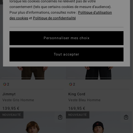
Passer
Aller
lorsque les cookies concernés ne relèvent pas de votre
NOUVEAUTÉ
NOUVEAUTÉ
aux
a
consentement (tels que certains cookies de mesure d’audience).
critères
trier
Pour plus d'informations, consultez notre :
Politique d'utilisation
de
par
des cookies
et
Politique de confidentialité
filtrage
de
recherche
Personnaliser mes choix
Tout accepter
2
2
Jimmyt
King Cord
Veste Gris Homme
Veste Bleu Homme
139,95 €
169,95 €
NOUVEAUTÉ
NOUVEAUTÉ