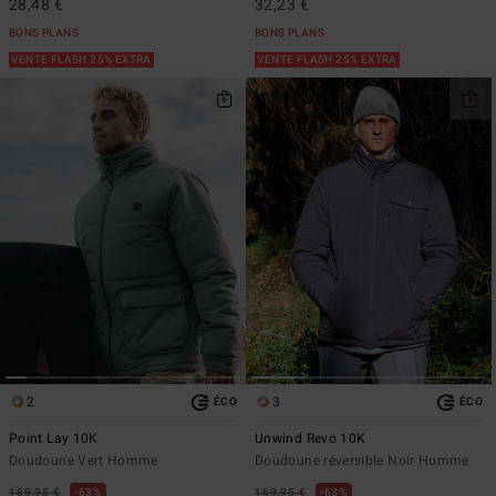
28,48 €
32,23 €
BONS PLANS
BONS PLANS
VENTE FLASH 25% EXTRA
VENTE FLASH 25% EXTRA
2
3
ÉCO
ÉCO
Point Lay 10K
Unwind Revo 10K
Doudoune Vert Homme
Doudoune réversible Noir Homme
189,95 €
63%
169,95 €
63%