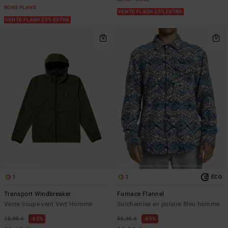
BONS PLANS
VENTE FLASH 25% EXTRA
VENTE FLASH 25% EXTRA
1
1
ÉCO
Transport Windbreaker
Furnace Flannel
Veste coupe-vent Vert Homme
Surchemise en polaire Bleu homme
75,95 €
63%
85,95 €
63%