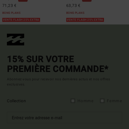
71,23 €
63,73 €
BONS PLANS
BONS PLANS
VENTE FLASH 25% EXTRA
VENTE FLASH 25% EXTRA
15% SUR VOTRE
PREMIÈRE COMMANDE*
Abonnez-vous pour recevoir nos dernières actus et nos offres
exclusives.
Collection
Homme
Femme