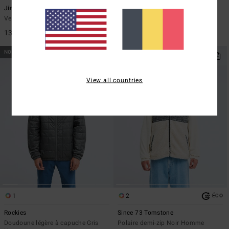
Jimmyt
Rockies
Veste Vert Homme
Gilet d'hiver léger à capuche Gris
Homme
139,95 €
99,95 €
NOUVEAUTÉ
NOUVEAUTÉ
View all countries
1
2
ÉCO
Rockies
Since 73 Tomstone
Doudoune légère à capuche Gris
Polaire demi-zip Noir Homme