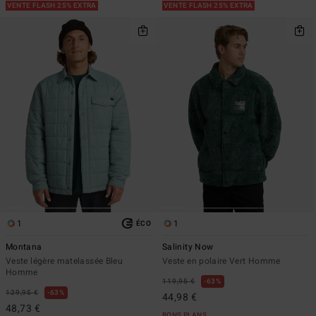
VENTE FLASH 25% EXTRA
VENTE FLASH 25% EXTRA
1
1
ÉCO
Montana
Salinity Now
Veste légère matelassée Bleu
Veste en polaire Vert Homme
Homme
119,95 €
63%
129,95 €
63%
44,98 €
48,73 €
BONS PLANS