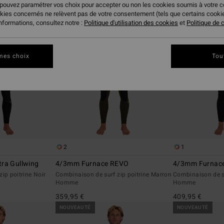
 pouvez paramétrer vos choix pour accepter ou non les cookies soumis à votre 
okies concernés ne relèvent pas de votre consentement (tels que certains cook
informations, consultez notre :
Politique d'utilisation des cookies
et
Politique de c
mes choix
Tou
2
1
ra Gullwing
4/3mm Furnace REVO
4/3mm Furnace
ip poitrine Noir
Combinaison de surf zip poitrine Marron
Combinaison de su
Homme
Homme
359,95 €
409,95 €
NOUVEAUTÉ
NOUVEAUTÉ