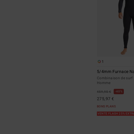
1
5/4mm Furnace Na
Combinaison de surf z
Homme
40%
459,95 €
275,97 €
BONS PLANS
VENTE FLASH 25% EXT