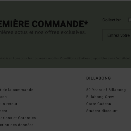
Collection
REMIÈRE COMMANDE*
ières actus et nos offres exclusives.
 valable en ligne pour les nouveaux inscrits - Conditions détaillées disponibles dans l'email de
BILLABONG
ut de la commande
50 Years of Billabong
ison
Billabong Crew
 un retour
Carte Cadeau
ment
Student discount
ations et Garanties
ection des données