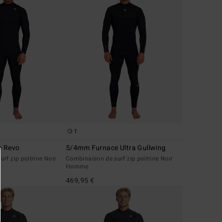
1
e Revo
5/4mm Furnace Ultra Gullwing
rf zip poitrine Noir
Combinaison de surf zip poitrine Noir
Homme
469,95 €