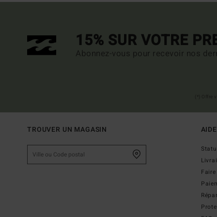
15% SUR VOTRE P
Abonnez-vous pour recevoir nos dern
(*) Offre
TROUVER UN MAGASIN
AIDE
Stat
Livra
Faire
Paie
Répar
Prot