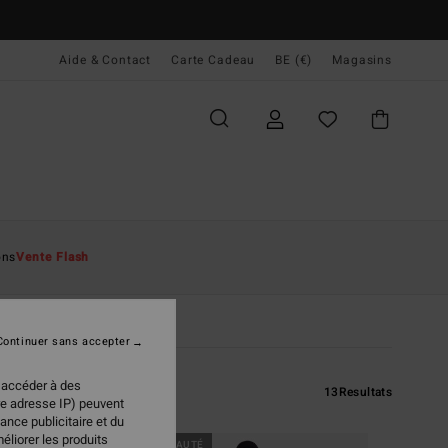
Aide & Contact
Carte Cadeau
BE (€)
Magasins
ons
Vente Flash
Continuer sans accepter
 accéder à des
13
Resultats
re adresse IP) peuvent
ance publicitaire et du
éliorer les produits
NOUVEAUTÉ