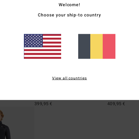
Welcome!
Choose your ship-to country
1
1
ÉCO
View all countries
EVO
3/2mm Furnace Natural
4/3mm Furnace
ip poitrine Noir
Combinaison de surf zip poitrine Vert
Combinaison de su
Homme
homme
399,95 €
409,95 €