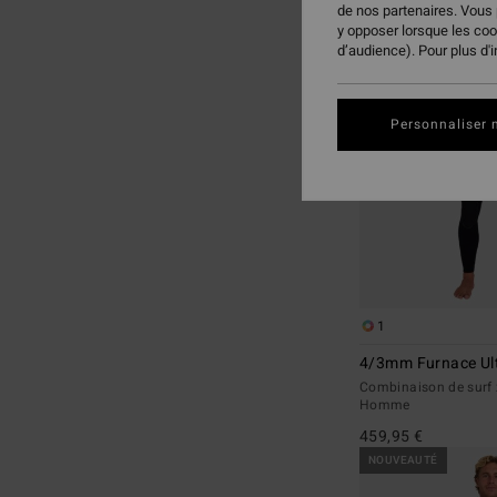
de nos partenaires. Vous
aux
a
y opposer lorsque les co
critères
trier
d’audience). Pour plus d'
de
par
filtrage
de
Personnaliser 
recherche
1
4/3mm Furnace Ult
Combinaison de surf z
Homme
459,95 €
NOUVEAUTÉ