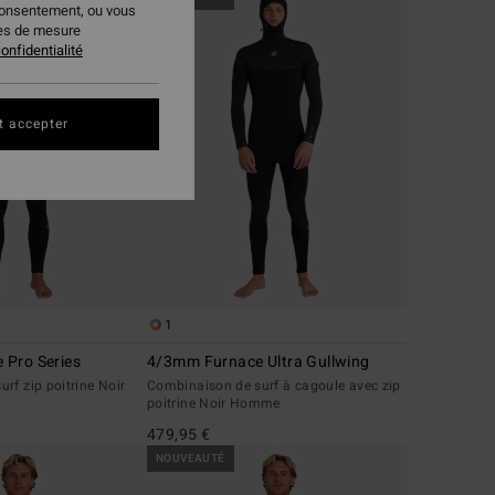
consentement, ou vous
ies de mesure
onfidentialité
t accepter
1
 Pro Series
4/3mm Furnace Ultra Gullwing
rf zip poitrine Noir
Combinaison de surf à cagoule avec zip
poitrine Noir Homme
479,95 €
NOUVEAUTÉ