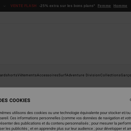
VENTE FLASH
-25% extra sur les bons plans*
Femme
Homme
ardshorts
Furnace
Vêtements
Accessoires
Surf
Adventure Division
Collections
Garç
uits
Absolute
Furnace
Natural
Revolution
 DES COOKIES
mêmes utilisons des cookies ou une technologie équivalente pour stocker et/ou
ppareil. Ces informations personnelles (comme vos données de navigation et vot
présenter des publications et du contenu personnalisés ; pour mesurer la perform
er les publicités ; et en apprendre plus sur leur audience ; pour développer et am
NOUVEAUTÉ
NOUVEAUTÉ