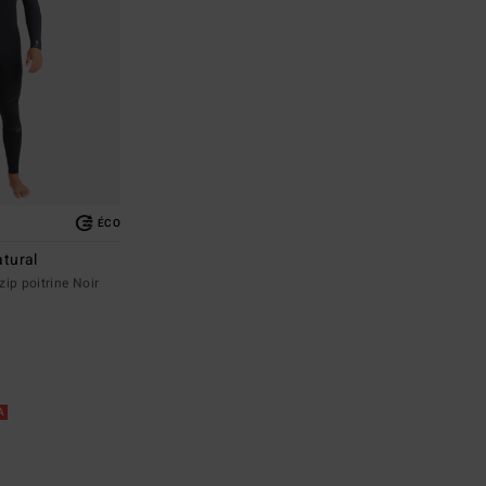
ÉCO
tural
ip poitrine Noir
RA