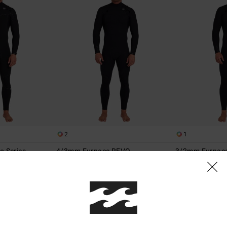
2
1
o Series
4/3mm Furnace REVO
3/2mm Furnac
ip poitrine Noir
Combinaison de surf zip poitrine Noir
Combinaison de su
Homme
Homme
359,95 €
349,95 €