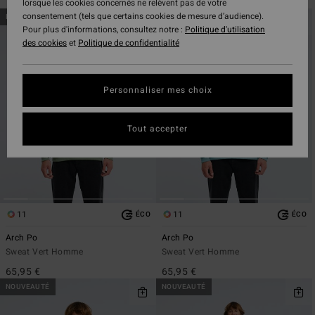
lorsque les cookies concernés ne relèvent pas de votre
Passer
Aller
consentement (tels que certains cookies de mesure d’audience).
NOUVEAUTÉ
NOUVEAUTÉ
aux
a
Pour plus d'informations, consultez notre :
Politique d'utilisation
critères
trier
des cookies
et
Politique de confidentialité
de
par
filtrage
de
Personnaliser mes choix
recherche
Tout accepter
11
11
ÉCO
ÉCO
Arch Po
Arch Po
Sweat Vert Homme
Sweat Vert Homme
65,95 €
65,95 €
NOUVEAUTÉ
NOUVEAUTÉ