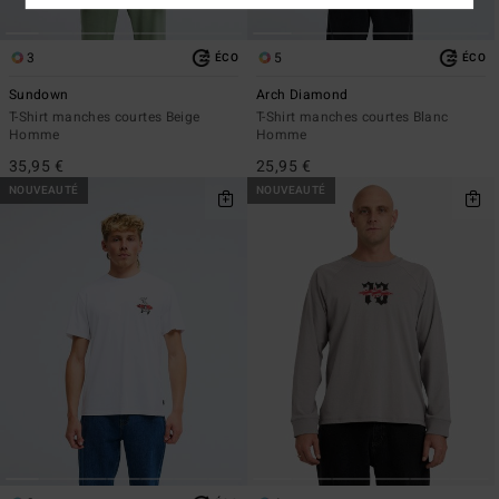
3
5
ÉCO
ÉCO
Sundown
Arch Diamond
T-Shirt manches courtes Beige
T-Shirt manches courtes Blanc
Homme
Homme
35,95 €
25,95 €
NOUVEAUTÉ
NOUVEAUTÉ