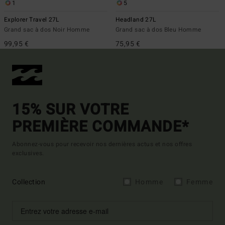
1
5
Explorer Travel 27L
Headland 27L
Grand sac à dos Noir Homme
Grand sac à dos Bleu Homme
99,95 €
75,95 €
15% SUR VOTRE
PREMIÈRE COMMANDE*
Abonnez-vous pour recevoir nos dernières actus et nos offres
exclusives.
Collection
Homme
Femme