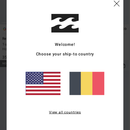
1
1
ÉCO
ÉCO
Re Issue
Evil Twin
Welcome!
T-shirt manches longues Noir
T-Shirt manches courtes Noir
Homme
Homme
Choose your ship-to country
35,95 €
29,95 €
NOUVEAUTÉ
NOUVEAUTÉ
View all countries