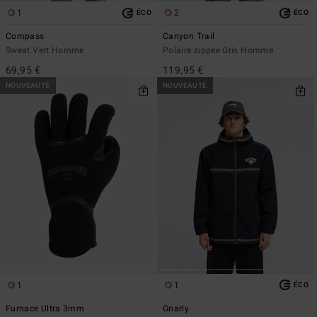
1
2
ÉCO
ÉCO
Compass
Canyon Trail
Sweat Vert Homme
Polaire zippée Gris Homme
69,95 €
119,95 €
NOUVEAUTÉ
NOUVEAUTÉ
1
1
ÉCO
Furnace Ultra 3mm
Gnarly