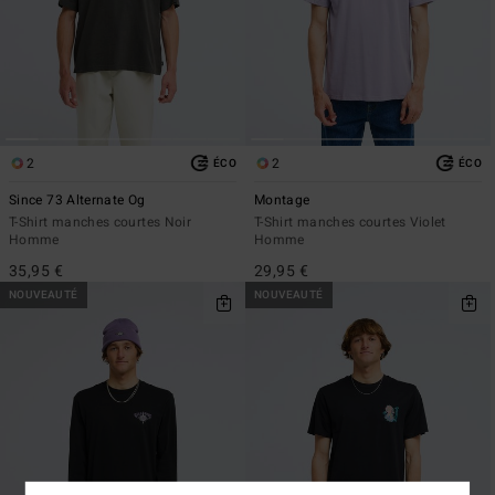
2
2
ÉCO
ÉCO
Since 73 Alternate Og
Montage
T-Shirt manches courtes Noir
T-Shirt manches courtes Violet
Homme
Homme
35,95 €
29,95 €
NOUVEAUTÉ
NOUVEAUTÉ