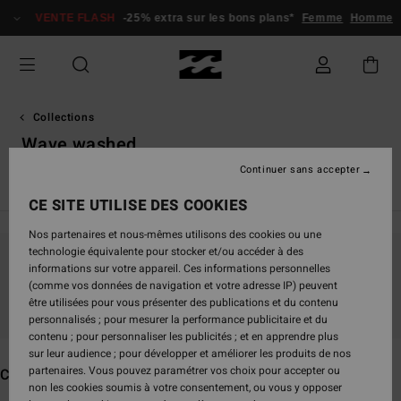
Passez
VENTE FLASH
-25% extra sur les bons plans*
Femme
Homme
à
la
sélection
de
la
grille
Collections
des
Wave washed
produits
Continuer sans accepter
TY Williams
Andy Irons
Spec 73
Since '73
Otis Carey
CE SITE UTILISE DES COOKIES
Nos partenaires et nous-mêmes utilisons des cookies ou une
technologie équivalente pour stocker et/ou accéder à des
informations sur votre appareil. Ces informations personnelles
Ne partez pas trop loin, nos produits seront
(comme vos données de navigation et votre adresse IP) peuvent
bientôt de retour
être utilisées pour vous présenter des publications et du contenu
personnalisés ; pour mesurer la performance publicitaire et du
contenu ; pour personnaliser les publicités ; et en apprendre plus
sur leur audience ; pour développer et améliorer les produits de nos
partenaires. Vous pouvez paramétrer vos choix pour accepter ou
Ces produits pourraient vous plaire
non les cookies soumis à votre consentement, ou vous y opposer