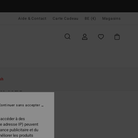
Aide & Contact
Carte Cadeau
BE (€)
Magasins
ccueil
Femme
Vêtements
Shorts & Jupes
sh
h Tide
 en denim Bleu Femme
Continuer sans accepter
95 €
 accéder à des
 FLASH 25% EXTRA
re adresse IP) peuvent
ance publicitaire et du
éliorer les produits
Soft Indigo
ur