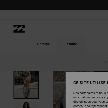
Passer
à
l'information
sur
le
produit
Homme
Femme
N
RUPTURE DE STOCK
CE SITE UTILISE
Nos partenaires et nous-
informations sur votre a
être utilisées pour vous 
contenu ; pour personnalis