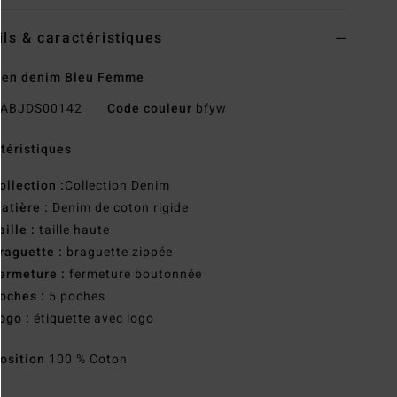
ils & caractéristiques
 en denim Bleu Femme
ABJDS00142
Code couleur
bfyw
téristiques
ollection :
Collection Denim
atière :
Denim de coton rigide
aille :
taille haute
raguette :
braguette zippée
ermeture :
fermeture boutonnée
oches :
5 poches
ogo :
étiquette avec logo
osition
100 % Coton