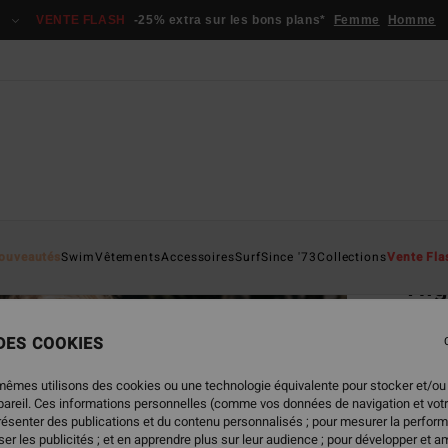
VENTE FLASH
-25% extra sur les bons plans*
Femme
Homme
Page D'a
ouveautés
Swim
Vêtements
Accessoires
Surf
Since '73
Collections
Vente Fla
Hig
Short
 DES COOKIES
65,
mêmes utilisons des cookies ou une technologie équivalente pour stocker et/ou
VENTE
ppareil. Ces informations personnelles (comme vos données de navigation et vot
présenter des publications et du contenu personnalisés ; pour mesurer la perform
er les publicités ; et en apprendre plus sur leur audience ; pour développer et am
Coule