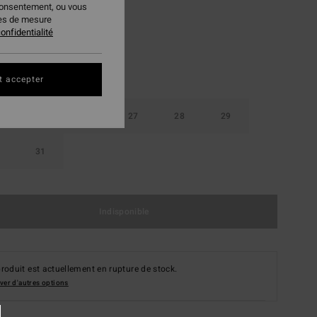
consentement, ou vous
ies de mesure
onfidentialité
t accepter
25
26
27
28
29
31
Indisponible
roduit est actuellement en rupture de stock.
ver d'autres options