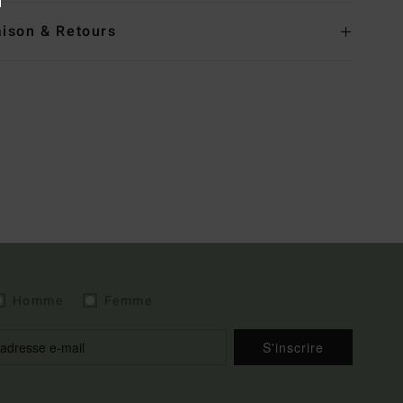
aison & Retours
Homme
Femme
S'inscrire