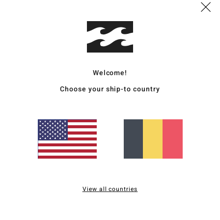
Deta
Short
Style
Welcome!
Carac
Choose your ship-to country
C
M
T
B
F
P
L
View all countries
Comp