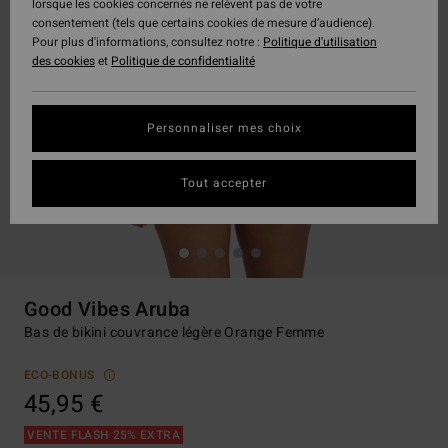
lorsque les cookies concernés ne relèvent pas de votre
consentement (tels que certains cookies de mesure d’audience).
Pour plus d'informations, consultez notre :
Politique d'utilisation
des cookies
et
Politique de confidentialité
Personnaliser mes choix
Tout accepter
Good Vibes Aruba
Bas de bikini couvrance légère Orange Femme
ECO-BONUS
45,95 €
VENTE FLASH 25% EXTRA