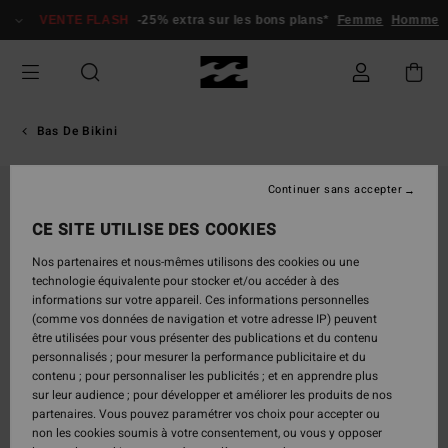
Passer
VENTE FLASH
-25% extra sur les bons plans*
Femme
Homme
à
l'information
sur
le
produit
Bas De Bikini
Continuer sans accepter
RUPTURE DE STOCK
CE SITE UTILISE DES COOKIES
Nos partenaires et nous-mêmes utilisons des cookies ou une
technologie équivalente pour stocker et/ou accéder à des
informations sur votre appareil. Ces informations personnelles
(comme vos données de navigation et votre adresse IP) peuvent
être utilisées pour vous présenter des publications et du contenu
personnalisés ; pour mesurer la performance publicitaire et du
contenu ; pour personnaliser les publicités ; et en apprendre plus
sur leur audience ; pour développer et améliorer les produits de nos
partenaires. Vous pouvez paramétrer vos choix pour accepter ou
non les cookies soumis à votre consentement, ou vous y opposer