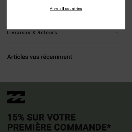
Composition
[Matière principale] 73% polyester recyclé,
View all countries
21% polyester, 6% élasthanne
Livraison & Retours
Articles vus récemment
15% SUR VOTRE
PREMIÈRE COMMANDE*