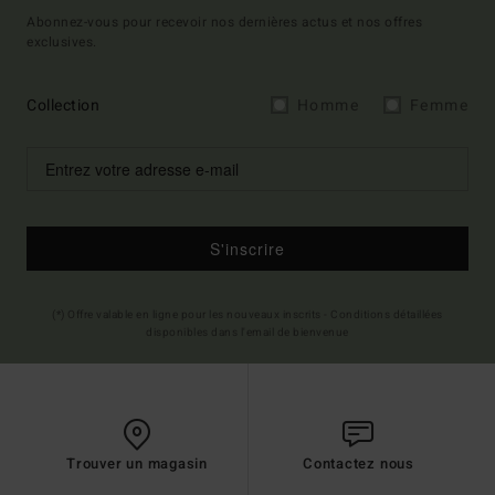
Abonnez-vous pour recevoir nos dernières actus et nos offres
exclusives.
Collection
Homme
Femme
S'inscrire
(*) Offre valable en ligne pour les nouveaux inscrits - Conditions détaillées
disponibles dans l'email de bienvenue
Trouver un magasin
Contactez nous