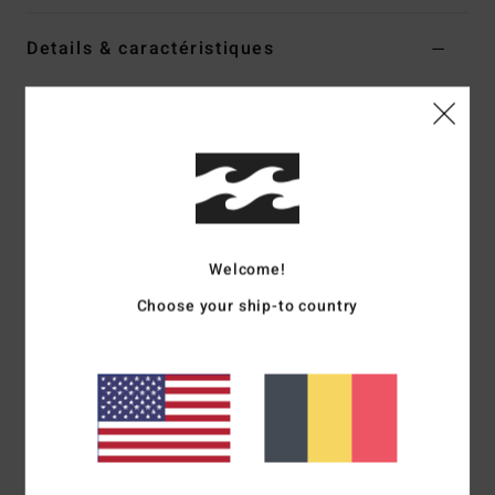
Details & caractéristiques
Bas de bikini couvrance légère Orange Femme
Style
ABJX401024
Code couleur
npm0
Caractéristiques
Collection : Good Vibes
Matière : Matière jacquard 73% polyester recyclé, 21%
Welcome!
polyester et 6% élasthanne
Choose your ship-to country
Coupe : Coupe Aruba
Taille : Taille mi-haute
Taille : Haute, juste en-dessous du nombril
Système de fermeture : pas de système fermeture
Couvrance : couvrance légère
Logotage : Plaque métallique