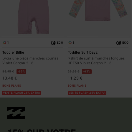
1
1
ÉCO
ÉCO
Toddler Billie
Toddler Surf Dayz
Lycra une pièce manches courtes
T-shirt de surf à manches longues
Violet Garçon 2 - 6
UPF50 Violet Garçon 2 - 6
35,95 €
63%
29,95 €
63%
13,48 €
11,23 €
BONS PLANS
BONS PLANS
VENTE FLASH 25% EXTRA
VENTE FLASH 25% EXTRA