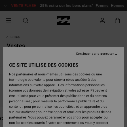
Passez
VENTE FLASH
-25% extra sur les bons plans*
Femme
Homme
à
la
sélection
de
la
grille
Filles
des
Vestes
produits
Continuer sans accepter
Voir Tout
Combinaisons de Surf
CE SITE UTILISE DES COOKIES
Nos partenaires et nous-mêmes utilisons des cookies ou une
technologie équivalente pour stocker et/ou accéder à des
informations sur votre appareil. Ces informations personnelles
Ne partez pas trop loin, nos produits seront
(comme vos données de navigation et votre adresse IP) peuvent
bientôt de retour
être utilisées pour vous présenter des publications et du contenu
personnalisés ; pour mesurer la performance publicitaire et du
contenu ; pour personnaliser les publicités ; et en apprendre plus
sur leur audience ; pour développer et améliorer les produits de nos
partenaires. Vous pouvez paramétrer vos choix pour accepter ou
Ces produits pourraient vous plaire
non les cookies soumis à votre consentement, ou vous y opposer