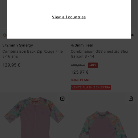
View all countries
1
1
ÉCO
3/2mmn Synergy
4/3mm Teen
Combinaison Back Zip Rouge Fille
Combinaison GBS chest zip Bleu
8-16 ans
Garçon 8 - 14
129,95 €
209,95 €
40%
125,97 €
BONS PLANS
VENTE FLASH 25% EXTRA