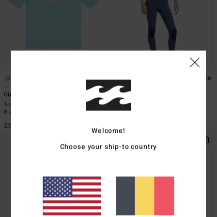
2
1
ÉCO
ÉCO
Girls Surf Dayz
3/2mmn Synergy Natural
T-shirt de surf à manches courtes
Combinaison de surf zip poitrine
Bleu Garçon 8-16
Rouge Fille 8-16 ans
25,95 €
189,95 €
Welcome!
Choose your ship-to country