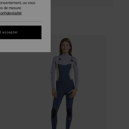
consentement, ou vous
ies de mesure
onfidentialité
t accepter