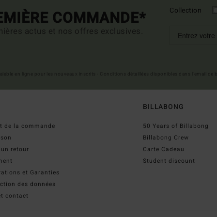
Collection
REMIÈRE COMMANDE*
ières actus et nos offres exclusives.
 valable en ligne pour les nouveaux inscrits - Conditions détaillées disponibles dans l'email de
BILLABONG
ut de la commande
50 Years of Billabong
ison
Billabong Crew
 un retour
Carte Cadeau
ment
Student discount
ations et Garanties
ection des données
t contact