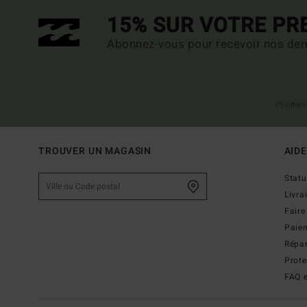
15% SUR VOTRE P
Abonnez-vous pour recevoir nos dern
(*) Offre
TROUVER UN MAGASIN
AIDE
Stat
Livra
Faire
Paie
Répar
Prot
FAQ e