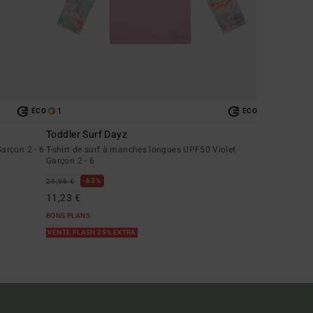
1
ÉCO
ÉCO
Toddler Surf Dayz
arçon 2 - 6
T-shirt de surf à manches longues UPF50 Violet
Garçon 2 - 6
63%
29,95 €
11,23 €
BONS PLANS
VENTE FLASH 25% EXTRA