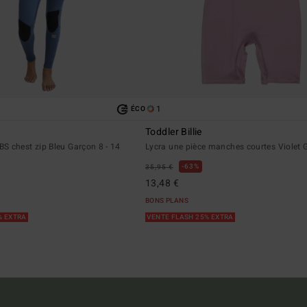
1
ÉCO
Toddler Billie
S chest zip Bleu Garçon 8 - 14
Lycra une pièce manches courtes Violet G
63%
35,95 €
13,48 €
BONS PLANS
% EXTRA
VENTE FLASH 25% EXTRA