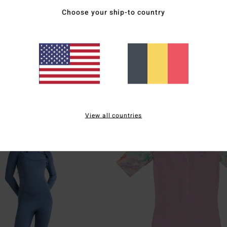
Choose your ship-to country
2
gy
Girls Surf Dayz
hes courtes back zip Gris Bébés
T-shirt de surf à manches courtes Bleu G
25,95 €
View all countries