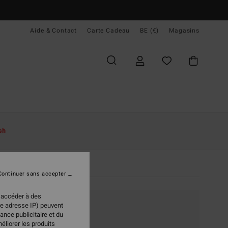
Aide & Contact
Carte Cadeau
BE (€)
Magasins
sh
Continuer sans accepter
 accéder à des
re adresse IP) peuvent
ance publicitaire et du
éliorer les produits