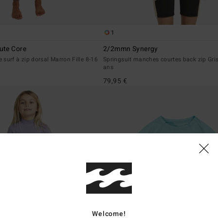
1
ute Core
2/2mmn Synergy
surf à zip dorsal Marron Fille 8-16
Springsuit manches courtes back zip Gris 
ans
79,95 €
Welcome!