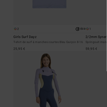
2
1
ÉCO
Girls Surf Dayz
2/2mm Syner
T-shirt de surf à manches courtes Bleu Garçon 8-16
Springsuit manc
25,95 €
59,95 €