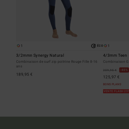
1
1
ÉCO
3/2mmn Synergy Natural
4/3mm Teen
Combinaison de surf zip poitrine Rouge Fille 8-16
Combinaison GB
ans
40%
209,95 €
189,95 €
125,97 €
BONS PLANS
VENTE FLASH 25