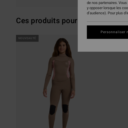
de nos partenaires. Vous
y opposer lorsque les co
d’audience). Pour plus d'
Ces produits pourraient vous pla
Personnaliser 
Passer
Aller
NOUVEAUTÉ
NOUVEAUTÉ
aux
a
critères
trier
de
par
filtrage
de
recherche