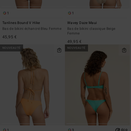
1
1
Tanlines Bound V Hike
Wavey Daze Maui
Bas de bikini échancré Bleu Femme
Bas de bikini classique Beige
Femme
45,95 €
49,95 €
NOUVEAUTÉ
NOUVEAUTÉ
1
3
ÉCO