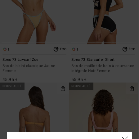
1
1
ÉCO
ÉCO
Spec 73 Luvsurf Zoe
Spec 73 Starsurfer Short
Bas de bikini classique Jaune
Bas de maillot de bain à couvrance
Femme
intégrale Noir Femme
45,95 €
55,95 €
NOUVEAUTÉ
NOUVEAUTÉ