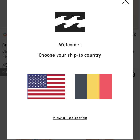
1
2
ÉCO
Welcome!
Crinkle Crush Cocoa
Summer High Surf Short
Bas de bikini échancré Jaune
Bas de maillot de bain Shorty Rose
Choose your ship-to country
Femme
Femme
45,95 €
49,95 €
NOUVEAUTÉ
NOUVEAUTÉ
View all countries