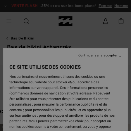
Passez
VENTE FLASH
-25% extra sur les bons plans*
Femme
Homme
à
la
sélection
de
la
grille
Bas De Bikini
des
Bas de bikini échancrés
produits
Continuer sans accepter
CE SITE UTILISE DES COOKIES
Nos partenaires et nous-mêmes utilisons des cookies ou une
Ne partez pas trop loin, nos produits seront
technologie équivalente pour stocker et/ou accéder à des
bientôt de retour
informations sur votre appareil. Ces informations personnelles
(comme vos données de navigation et votre adresse IP) peuvent
être utilisées pour vous présenter des publications et du contenu
personnalisés ; pour mesurer la performance publicitaire et du
contenu ; pour personnaliser les publicités ; et en apprendre plus
Ces produits pourraient vous plaire
sur leur audience ; pour développer et améliorer les produits de nos
partenaires. Vous pouvez paramétrer vos choix pour accepter ou
Passer
Aller
non les cookies soumis à votre consentement, ou vous y opposer
NOUVEAUTÉ
NOUVEAUTÉ