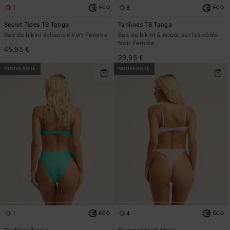
1
3
ÉCO
ÉCO
Secret Tides TS Tanga
Tanlines TS Tanga
Bas de bikini échancré Vert Femme
Bas de bikini à nouer sur les côtés
Noir Femme
45,95 €
39,95 €
NOUVEAUTÉ
NOUVEAUTÉ
1
4
ÉCO
ÉCO