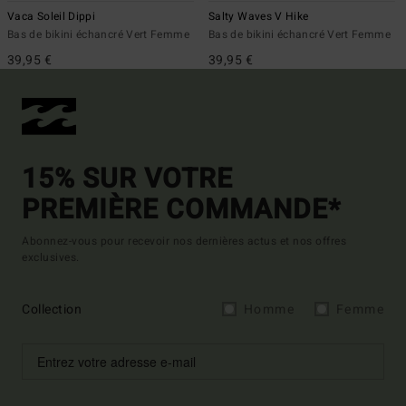
Vaca Soleil Dippi
Salty Waves V Hike
Bas de bikini échancré Vert Femme
Bas de bikini échancré Vert Femme
39,95 €
39,95 €
15% SUR VOTRE
PREMIÈRE COMMANDE*
Abonnez-vous pour recevoir nos dernières actus et nos offres
exclusives.
Collection
Homme
Femme