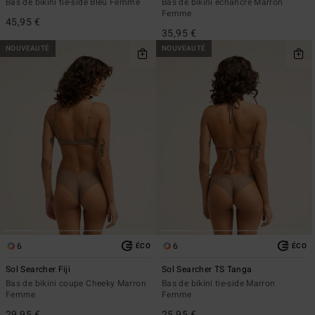
Bas de bikini tie-side Bleu Femme
Bas de bikini échancré Marron
Femme
45,95 €
35,95 €
NOUVEAUTÉ
NOUVEAUTÉ
6
6
ÉCO
ÉCO
Sol Searcher Fiji
Sol Searcher TS Tanga
Bas de bikini coupe Cheeky Marron
Bas de bikini tie-side Marron
Femme
Femme
29,95 €
25,95 €