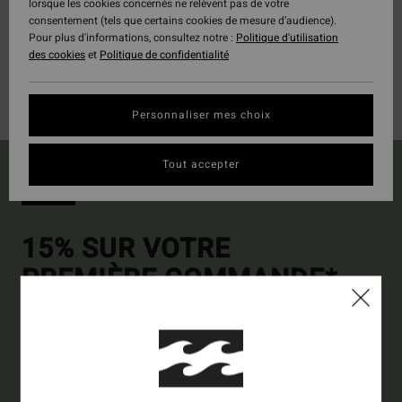
lorsque les cookies concernés ne relèvent pas de votre
consentement (tels que certains cookies de mesure d’audience).
Pour plus d'informations, consultez notre :
Politique d'utilisation
des cookies
et
Politique de confidentialité
Personnaliser mes choix
Tout accepter
15% SUR VOTRE
PREMIÈRE COMMANDE*
Abonnez-vous pour recevoir nos dernières actus et nos offres
exclusives.
Collection
Homme
Femme