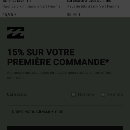
Tanlines Multi Tri
Sol Searcher Lace Up Trilet
Haut de bikini triangle Vert Femme
Haut de bikini tank Vert Femme
45,95 €
35,95 €
15% SUR VOTRE
PREMIÈRE COMMANDE*
Abonnez-vous pour recevoir nos dernières actus et nos offres
exclusives.
Collection
Homme
Femme