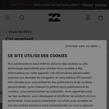
Passez
VENTE FLASH
-25% extra sur les bons plans*
Femme
Homme
à
la
sélection
de
la
grille
Hauts De Bikini
des
Col montant
produits
Continuer sans accepter
CE SITE UTILISE DES COOKIES
Nos partenaires et nous-mêmes utilisons des cookies ou une
Ne partez pas trop loin, nos produits seront
technologie équivalente pour stocker et/ou accéder à des
bientôt de retour
informations sur votre appareil. Ces informations personnelles
(comme vos données de navigation et votre adresse IP) peuvent
être utilisées pour vous présenter des publications et du contenu
personnalisés ; pour mesurer la performance publicitaire et du
contenu ; pour personnaliser les publicités ; et en apprendre plus
Ces produits pourraient vous plaire
sur leur audience ; pour développer et améliorer les produits de nos
partenaires. Vous pouvez paramétrer vos choix pour accepter ou
Passer
Aller
non les cookies soumis à votre consentement, ou vous y opposer
NOUVEAUTÉ
NOUVEAUTÉ