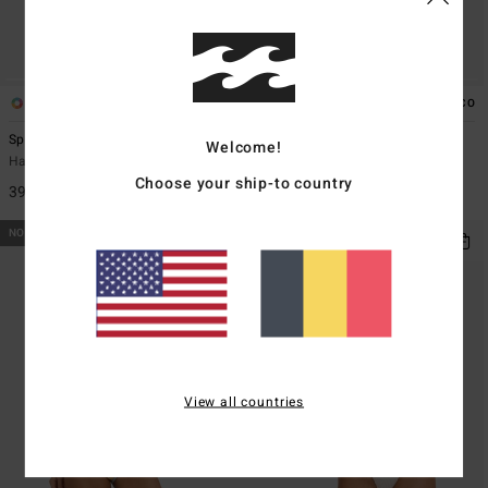
1
1
ÉCO
ÉCO
Spec 73 Starsurfer Drew 2-Way Top
Spec 73 Joyride Retro Tri
Welcome!
Haut de bikini 2-en-1 Noir Femme
Haut de bikini triangle Orange
Femme
Choose your ship-to country
39,95 €
45,95 €
NOUVEAUTÉ
NOUVEAUTÉ
View all countries