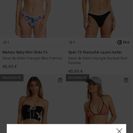
1
1
ÉCO
Mahalo Baby Mini Slide Tri
Spec 73 Starsurfer Layne Halter
Haut de bikini triangle Bleu Femme
Haut de bikini triangle foulard Noir
Femme
45,95 €
45,95 €
NOUVEAUTÉ
NOUVEAUTÉ