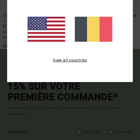
1
1
ÉCO
ÉCO
4/3mm Furnace Natural
3/2mm Furnace Natural
Combinaison de surf zip poitrine
Combinaison de surf zip poitrine
Noir Femme
Noir Femme
409,95 €
399,95 €
View all countries
15% SUR VOTRE
PREMIÈRE COMMANDE*
Abonnez-vous pour recevoir nos dernières actus et nos offres
exclusives.
Collection
Homme
Femme