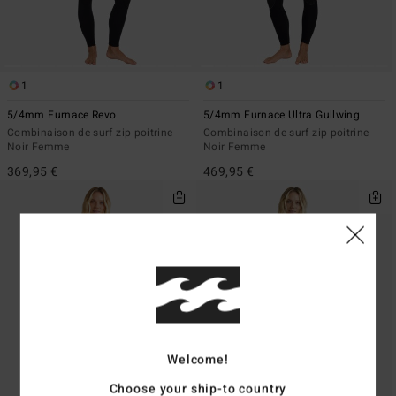
1
1
5/4mm Furnace Revo
5/4mm Furnace Ultra Gullwing
Combinaison de surf zip poitrine
Combinaison de surf zip poitrine
Noir Femme
Noir Femme
369,95 €
469,95 €
Welcome!
Choose your ship-to country