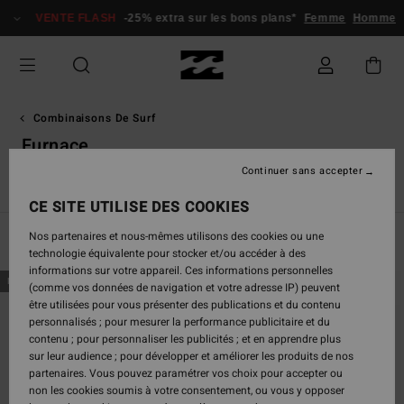
Passez
VENTE FLASH
-25% extra sur les bons plans*
Femme
Homme
à
la
sélection
de
la
grille
Combinaisons De Surf
des
Furnace
produits
Continuer sans accepter
Spring Suits
Furnace
Natural
Surf Capsule
Synergy
CE SITE UTILISE DES COOKIES
Nos partenaires et nous-mêmes utilisons des cookies ou une
Filtrer & Trier
6
Resultats
technologie équivalente pour stocker et/ou accéder à des
informations sur votre appareil. Ces informations personnelles
Passer
Aller
NOUVEAUTÉ
NOUVEAUTÉ
(comme vos données de navigation et votre adresse IP) peuvent
aux
a
être utilisées pour vous présenter des publications et du contenu
critères
trier
personnalisés ; pour mesurer la performance publicitaire et du
de
par
contenu ; pour personnaliser les publicités ; et en apprendre plus
filtrage
sur leur audience ; pour développer et améliorer les produits de nos
de
partenaires. Vous pouvez paramétrer vos choix pour accepter ou
recherche
non les cookies soumis à votre consentement, ou vous y opposer