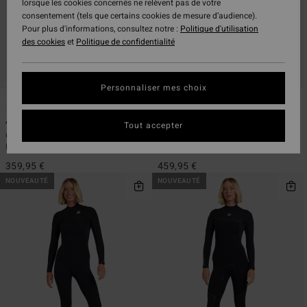
lorsque les cookies concernés ne relèvent pas de votre
consentement (tels que certains cookies de mesure d’audience).
Pour plus d'informations, consultez notre :
Politique d'utilisation
des cookies
et
Politique de confidentialité
Personnaliser mes choix
1
1
4/3mm Furnace REVO
4/3mm Furnace Ultra Gullwing
Tout accepter
Combinaison de surf zip poitrine
Combinaison de surf zip poitrine
Noir Femme
Noir Femme
359,95 €
459,95 €
NOUVEAUTÉ
NOUVEAUTÉ