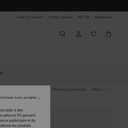
Aide & Contact
Carte Cadeau
BE (€)
Magasins
sh
co
Adventure Division
Chasing Sunshine
Hola Summer
Continuer sans accepter
 accéder à des
re adresse IP) peuvent
ance publicitaire et du
éliorer les produits