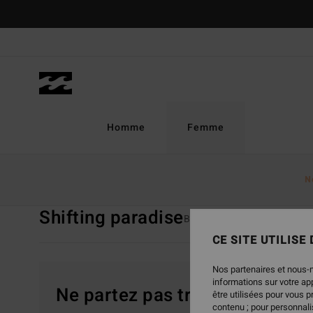
Passez
à
la
sélection
de
la
grille
des
Homme
Femme
produits
Page D'accueil
Femme
Collections
Shifting Paradise
N
Shifting paradise
Back Beach
Surf Capsul
CE SITE UTILISE
Nos partenaires et nous-
informations sur votre a
Ne partez pas trop loin, nos pr
être utilisées pour vous 
contenu ; pour personnalis