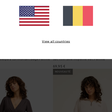
View all countries
1
Cove 26L
e sherpa à col montant Beige Femme
Sac tote taille moyenne Vert Femme
69,95 €
NOUVEAUTÉ