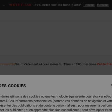
VENTE FLASH
-25% extra sur les bons plans*
Femme
Homme
ouveautés
Swim
Vêtements
Accessoires
Surf
Since '73
Collections
Vente Fla
e
Sunscape
Sol Searcher
Les Essentiels
TY Williams
É
 DES COOKIES
mêmes utilisons des cookies ou une technologie équivalente pour stocker et/ou
ppareil. Ces informations personnelles (comme vos données de navigation et vot
oduits seront bientôt de retour
présenter des publications et du contenu personnalisés ; pour mesurer la perform
er les publicités ; et en apprendre plus sur leur audience ; pour développer et am