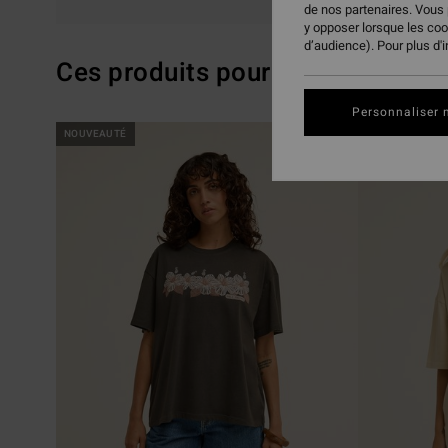
de nos partenaires. Vous
y opposer lorsque les co
d’audience). Pour plus d'
Ces produits pourraient vous pla
Personnaliser 
Passer
Aller
NOUVEAUTÉ
NOUVEAUTÉ
aux
a
critères
trier
de
par
filtrage
de
recherche