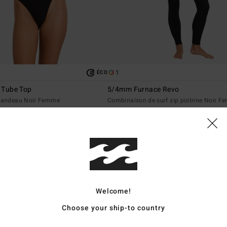
1
ÉCO
y Tube Top
5/4mm Furnace Revo
 bandeau Noir Femme
Combinaison de surf zip poitrine Noir 
369,95 €
NOUVEAUTÉ
Welcome!
Choose your ship-to country