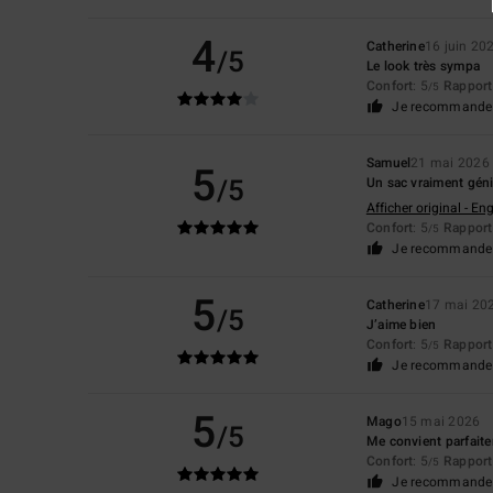
4
Catherine
16 juin 20
/5
Le look très sympa
Confort
: 5
Rapport 
/5
Je recommande 
Samuel
21 mai 2026
5
/5
Un sac vraiment géni
Afficher original - Eng
Confort
: 5
Rapport 
/5
Je recommande 
5
Catherine
17 mai 20
/5
J’aime bien
Confort
: 5
Rapport 
/5
Je recommande 
5
Mago
15 mai 2026
/5
Me convient parfaite
Confort
: 5
Rapport 
/5
Je recommande 