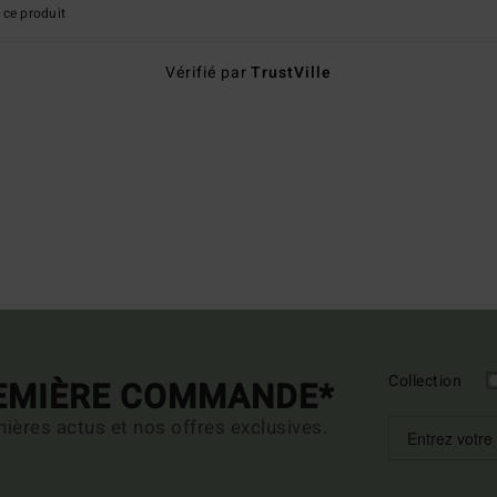
ce produit
Vérifié par
TrustVille
Collection
REMIÈRE COMMANDE*
ières actus et nos offres exclusives.