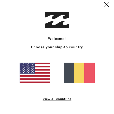
basé sur
10 avis vérifiés
depuis novembre 2025
100% de nos clients recommandent ce produit
apport qualité / prix
Taille
Matière
4.8
4.8
Welcome!
Trop petit
Trop grand
Choose your ship-to country
2026
 de nombreux compartiments
liano
qualité / prix
: 5
Taille
: Taille parfaite
Matière
: 5
Coloris
: 5
/5
/5
/5
ce produit
6
View all countries
qualité / prix
: 5
Matière
: 5
Coloris
: 5
/5
/5
/5
ce produit