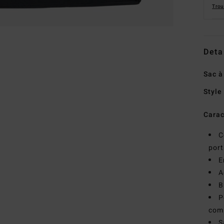
Trou
Deta
Sac à
Style
Carac
C
port
E
A
B
P
comp
S