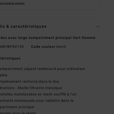
ver d'autres options
ils & caractéristiques
 dos avec large compartiment principal Vert Homme
ABYBP00139
Code couleur
bmr0
téristiques
ompartiment séparé rembourré pour ordinateur
able
mpiècement renforcé dans le dos
érations : Maille filtrante classique
retelles matelassées en mesh soufflé à l'air
ochette matelassée pour tablette dans le
artiment principal
angles pour le skate