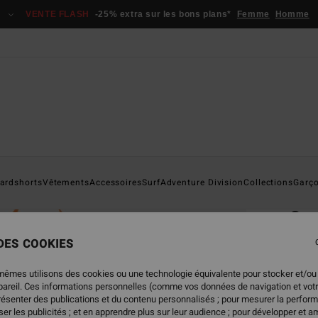
VENTE FLASH
-25% extra sur les bons plans*
Femme
Homme
Page D'a
ardshorts
Vêtements
Accessoires
Surf
Adventure Division
Collections
Garç
ÉC
Co
Sac à
 DES COOKIES
4.8
mêmes utilisons des cookies ou une technologie équivalente pour stocker et/ou
ECO-B
ppareil. Ces informations personnelles (comme vos données de navigation et vot
présenter des publications et du contenu personnalisés ; pour mesurer la perform
59,95
er les publicités ; et en apprendre plus sur leur audience ; pour développer et am