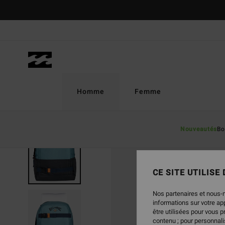
Passer
à
l'information
sur
le
produit
Homme
Femme
Nouveautés
Bo
CE SITE UTILISE
Nos partenaires et nous-
informations sur votre a
être utilisées pour vous 
contenu ; pour personnalis