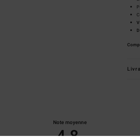
P
C
V
D
Comp
Livr
Note moyenne
4.8
/5