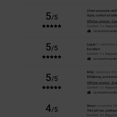
Client anonyme vérif
5
/5
Style, confort et taill
Afficher original - Ca
Confort
: 5
Rapport 
/5
Je recommande 
5
Logan
21 décembre 
/5
Excellent
Confort
: 5
Rapport 
/5
Je recommande 
Billy
9 décembre 20
5
/5
Billabong, une bonn
Afficher original - Eng
Confort
: 5
Rapport 
/5
Je recommande 
4
Steve
3 novembre 2
/5
Très joli sac, pratiq
Confort
: 5
Rapport 
/5