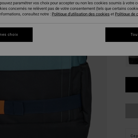
22,
 pouvez paramétrer vos choix pour accepter ou non les cookies soumis à votre 
okies concernés ne relèvent pas de votre consentement (tels que certains cook
BONS 
informations, consultez notre :
Politique d'utilisation des cookies
et
Politique de c
VENTE
Coule
mes choix
Tou
Ce p