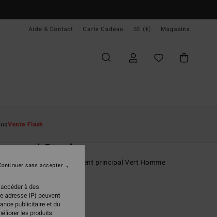
Aide & Contact
Carte Cadeau
BE (€)
Magasins
ccueil
Homme
Accessoires
Sacs & Sacs À Dos
ons
Vente Flash
O
mmand Stash
 dos avec large compartiment principal Vert Homme
Continuer sans accepter
(10 Avis)
 accéder à des
ONUS
re adresse IP) peuvent
ance publicitaire et du
 €
63%
éliorer les produits