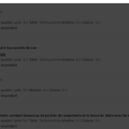
26
qualité / prix
: 4
Taille
: Taille parfaite
Matière
: 4
Coloris
: 5
/5
/5
/5
ce produit
al à tous points de vue
lish
qualité / prix
: 5
Taille
: Taille parfaite
Matière
: 5
Coloris
: 5
/5
/5
/5
ce produit
26
qualité / prix
: 5
Matière
: 5
Coloris
: 5
/5
/5
/5
ce produit
ment, contient beaucoup de poches de rangements et la tenue du skate avec les s
qualité / prix
: 5
Taille
: Taille parfaite
Matière
: 5
Coloris
: 5
/5
/5
/5
ce produit