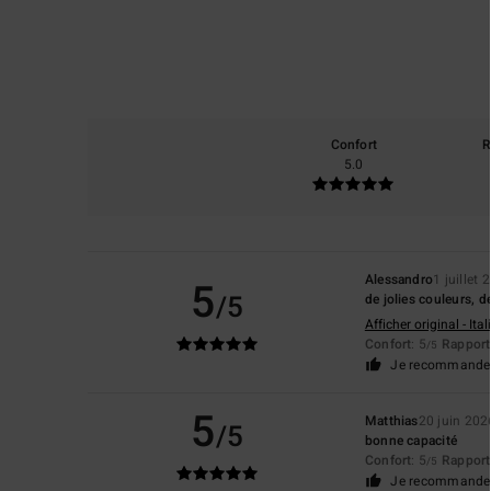
Confort
R
5.0
Alessandro
1 juillet 
5
/5
de jolies couleurs,
Afficher original - Ita
Confort
: 5
Rapport 
/5
Je recommande 
5
Matthias
20 juin 202
/5
bonne capacité
Confort
: 5
Rapport 
/5
Je recommande 