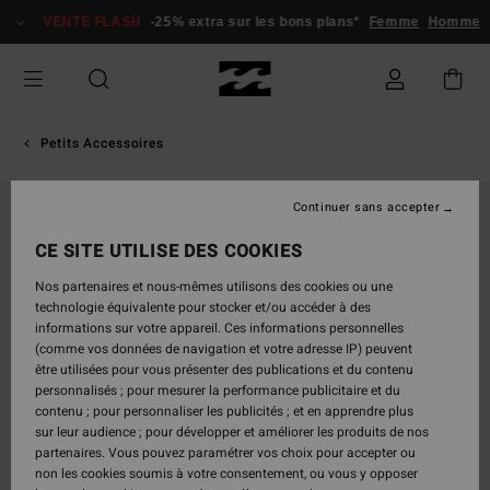
Passer
VENTE FLASH
-25% extra sur les bons plans*
Femme
Homme
à
l'information
sur
le
produit
Petits Accessoires
Continuer sans accepter
CE SITE UTILISE DES COOKIES
Nos partenaires et nous-mêmes utilisons des cookies ou une
technologie équivalente pour stocker et/ou accéder à des
informations sur votre appareil. Ces informations personnelles
(comme vos données de navigation et votre adresse IP) peuvent
être utilisées pour vous présenter des publications et du contenu
personnalisés ; pour mesurer la performance publicitaire et du
contenu ; pour personnaliser les publicités ; et en apprendre plus
sur leur audience ; pour développer et améliorer les produits de nos
partenaires. Vous pouvez paramétrer vos choix pour accepter ou
non les cookies soumis à votre consentement, ou vous y opposer