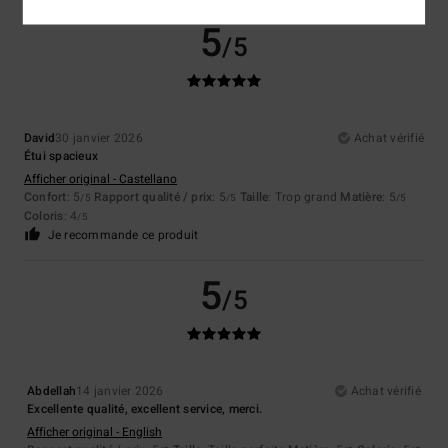
5
/5
David
30 janvier 2026
Achat vérifié
Étui spacieux
Afficher original - Castellano
Confort
: 5
Rapport qualité / prix
: 5
Taille
: Trop grand
Matière
: 5
/5
/5
/5
Coloris
: 4
/5
Je recommande ce produit
5
/5
Abdellah
14 janvier 2026
Achat vérifié
Excellente qualité, excellent service, merci.
Afficher original - English