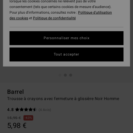
lorsque les cookies concernés ne relèvent pas de votre
consentement (tels que certains cookies de mesure d’audience).
Pour plus d'informations, consultez notre :
Politique d'utilisation
des cookies
et
Politique de confidentialité
Personnaliser mes choix
Tout accepter
Barrel
Trousse à crayons avec fermeture à glissière Noir Homme
4.8
(4 Avis)
15,95 €
63%
5,98 €