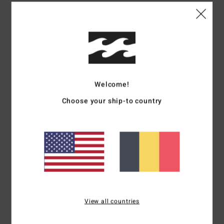
Taille
Matière
4.8
Trop petit
Trop grand
Coloris
4.5
Welcome!
Choose your ship-to country
5
/5
Alessandro
1 juillet 2026
Achat vérifié
assez spacieux
Afficher original - Italiano
Confort
: 5
Rapport qualité / prix
: 5
Taille
: Taille parfaite
Matière
: 5
/5
/5
/5
View all countries
Coloris
: 5
/5
Je recommande ce produit