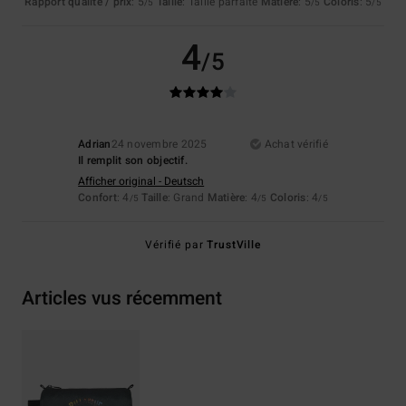
Rapport qualité / prix
: 5
Taille
: Taille parfaite
Matière
: 5
Coloris
: 5
/5
/5
/5
4
/5
Adrian
24 novembre 2025
Achat vérifié
Il remplit son objectif.
Afficher original - Deutsch
Confort
: 4
Taille
: Grand
Matière
: 4
Coloris
: 4
/5
/5
/5
Vérifié par
TrustVille
Articles vus récemment