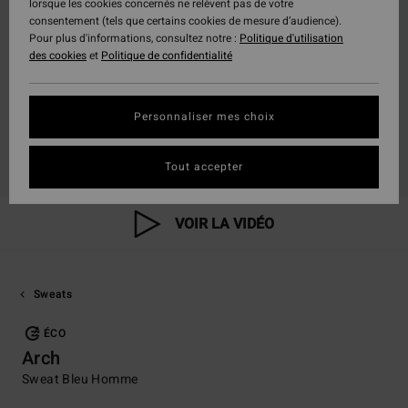
lorsque les cookies concernés ne relèvent pas de votre
consentement (tels que certains cookies de mesure d’audience).
Pour plus d'informations, consultez notre :
Politique d'utilisation
des cookies
et
Politique de confidentialité
Personnaliser mes choix
Tout accepter
VOIR LA VIDÉO
Sweats
ÉCO
Arch
Sweat Bleu Homme