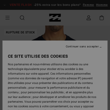
Passer
VENTE FLASH
-25% extra sur les bons plans*
Femme
Homme
à
l'information
sur
le
produit
RUPTURE DE STOCK
Continuer sans accepter
CE SITE UTILISE DES COOKIES
Nos partenaires et nous-mêmes utilisons des cookies ou une
technologie équivalente pour stocker et/ou accéder à des
informations sur votre appareil. Ces informations personnelles
(comme vos données de navigation et votre adresse IP) peuvent
être utilisées pour vous présenter des publications et du contenu
personnalisés ; pour mesurer la performance publicitaire et du
contenu ; pour personnaliser les publicités ; et en apprendre plus
sur leur audience ; pour développer et améliorer les produits de nos
partenaires. Vous pouvez paramétrer vos choix pour accepter ou
non les cookies soumis à votre consentement, ou vous y opposer