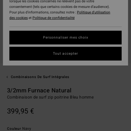
lorsque les cookies concernés ne relèvent pas de votre
consentement (tels que certains cookies de mesure d’audience).
Pour plus d'informations, consultez notre :
Politique d'utilisation
des cookies
et
Politique de confidentialité
Personnaliser mes choix
Tout accepter
Combinaisons De Surf Intégrales
3/2mm Furnace Natural
Combinaison de surf zip poitrine Bleu homme
399,95 €
Navy
Couleur