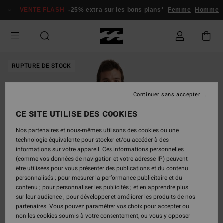
Passer
VENTE FLASH
-25% extra sur les bons plans*
Femme
Homme
à
l'information
sur
le
produit
RUPTURE DE STOCK
Continuer sans accepter
CE SITE UTILISE DES COOKIES
Nos partenaires et nous-mêmes utilisons des cookies ou une
technologie équivalente pour stocker et/ou accéder à des
informations sur votre appareil. Ces informations personnelles
(comme vos données de navigation et votre adresse IP) peuvent
être utilisées pour vous présenter des publications et du contenu
personnalisés ; pour mesurer la performance publicitaire et du
contenu ; pour personnaliser les publicités ; et en apprendre plus
sur leur audience ; pour développer et améliorer les produits de nos
partenaires. Vous pouvez paramétrer vos choix pour accepter ou
non les cookies soumis à votre consentement, ou vous y opposer