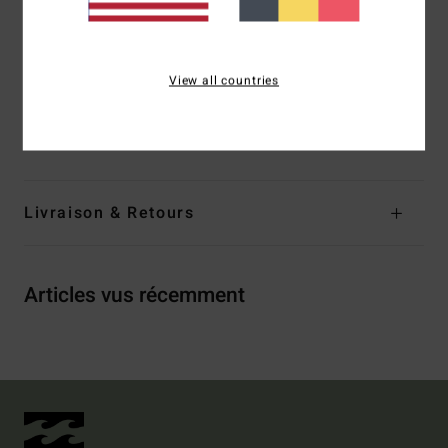
Système d'entrée :
ouverture Chest Zip
Coutures externes :
coutures soudées
Détail des coutures internes :
Bande néoprène Super-flex
View all countries
appliquée à la machine
Composition
100% polychloroprène
Livraison & Retours
Articles vus récemment