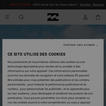
Passer
VENTE FLASH
-25% extra sur les bons plans*
Femme
Homme
à
l'information
sur
le
produit
Continuer sans accepter
CE SITE UTILISE DES COOKIES
Nos partenaires et nous-mêmes utilisons des cookies ou une
technologie équivalente pour stocker et/ou accéder à des
informations sur votre appareil. Ces informations personnelles
(comme vos données de navigation et votre adresse IP) peuvent
être utilisées pour vous présenter des publications et du contenu
personnalisés ; pour mesurer la performance publicitaire et du
contenu ; pour personnaliser les publicités ; et en apprendre plus
sur leur audience ; pour développer et améliorer les produits de nos
partenaires. Vous pouvez paramétrer vos choix pour accepter ou
non les cookies soumis à votre consentement, ou vous y opposer