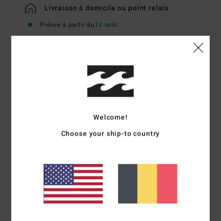
Livraison à domicile ou point relais
Prévue à partir du
12 août
Details & caractéristiques
Veste de combinaison avec zip sur le devant Noir
Femme
Welcome!
Style
ABJW800108
Code couleur
blk
Choose your ship-to country
Caractéristiques
Collection :
Collection Surf Capsule
Matière :
Matière extérieuree Upcycler Pro Stretch
Textiles post consommation 100% upcyclés
Matière intérieure en jersey Silicon Stretch recyclé
Type de mousse :
Mousse certifiée FSC avec mélange