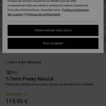
lorsque les cookies concernés ne relèvent pas de votre
consentement (tels que certains cookies de mesure d’audience).
Pour plus d'informations, consultez notre :
Politique d'utilisation
des cookies
et
Politique de confidentialité
Personnaliser mes choix
Tout accepter
Hauts & Bas Néoprène
ÉCO
1/1mm Peeky Natural
Veste de combinaison avec zip sur le devant Noir Femme
ECO-BONUS
119,95 €