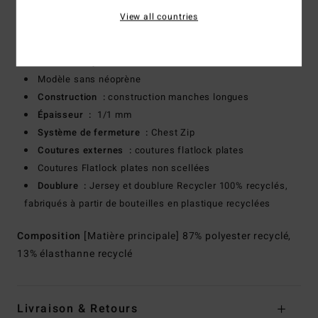
de caoutchouc naturel provenant de sources durables
View all countries
Conçu à partir de 85% de caoutchouc naturel et de 15%
d'additifs synthétiques composés de BolderBlack® recyclé
et d'huile de soja.
Modèle sans néoprène
Construction :
construction manches longues
Épaisseur :
1/1 mm
Système de fermeture :
Chest Zip
Coutures externes :
coutures flatlock plates
Coutures Flatlock plates non scellées
Doublure :
Jersey et doublure Recycler 100% recyclés,
fabriqués à partir de bouteilles en plastique recyclées
Composition
[Matière principale] 87% polyester recyclé,
13% élasthanne recyclé
Livraison & Retours